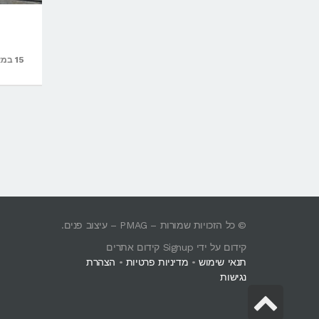
15 במאי 2015
© כל הזכויות שמורות – PMAG – עיצוב פנים.
קידום על ידי Signup קידום אתרים
תנאי שימוש
•
מדיניות פרטיות
•
הצהרת
נגישות
גלילה