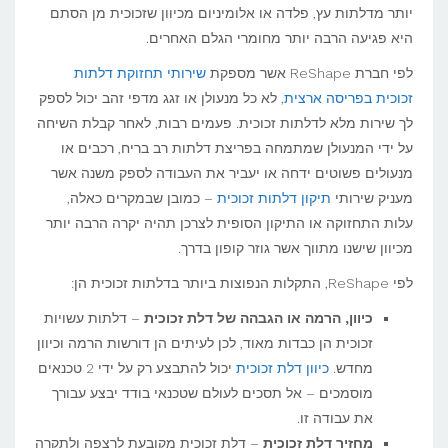
יותר מדלתות עץ, פלדה או אלומיניום מכיוון שזכוכית מן הסתם
היא פגיעה הרבה יותר מחומרי הגלם האחרים.
לפי חברת ReShape אשר מספקת
שירותי תחזוקת דלתות
זכוכית בפריסה ארצית
, לא כל מנעולן או זגג מדפי זהב יכול לספק
לך שירות מלא לדלתות זכוכית. פעמים רבות, לאחר קבלת השיחה
על ידי המנעולן שמתמחה בפריצת דלתות רב בריח, רכבים או
מנעולים פשוטים ידחה או יעביר את העבודה לספק משנה אשר
מעניק שירותי
תיקון דלתות זכוכית
– כמובן שבמקרים כאלה,
עלות התחזוקה או התיקון הסופית לצרכן תהיה יקרה הרבה יותר
מכיוון שישנו מתווך אשר גוזר קופון בדרך.
לפי ReShape, התקלות הנפוצות ביותר בדלתות זכוכית הן:
כיוון, הרמה או הגבהה של דלת זכוכית
– דלתות עשויות
זכוכית הן כבדות מאוד, לכן לעיתים הן דורשות הרמה וכיוון
מחדש.
כיוון דלת זכוכית
יכול להתבצע רק על ידי 2 טכנאים
מוסמכים – אל תסכים לעולם שטכנאי בודד יבצע עבורך
את עבודה זו.
מחזיר דלת זכוכית
– דלת זכוכית מקובעת לרצפה ולתקרה