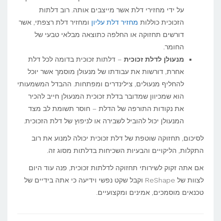
על ידי מחזירי דלת אשר מייצבים אותה. רוב דלתות
הזכוכית כוללות
מחזיר דלת עליון
ומחזיר דלת רצפתי, אשר
דורשים תחזוקה או החלפה כתוצאה מבלאי טבעי של
החומר.
מנעולן לדלת זכוכית
– דלתות זכוכית בדומה לכל דלת
אחרת, דורשות את עבודתו של מנעולן מוסמך אשר יוכל
להחליף מנעולים, צילינדרים ומפתחות. ההבדל המשמעותי
הוא שמכיוון שמדובר בדלת זכוכית המנעולן חייב להכיר
את נקודות התורפה של הדלת – חוסר תשומת לב מצד
המנעולן יכול להוביל לשבירה או לניפוץ של דלת הזכוכית.
לסיכום, תחזוקה שוטפת של דלת זכוכית יכולה למנוע את רוב
התקלות, הליקויים והבעיות השכיחות בדלתות מסוג זה.
אם אתה זקוק לשירותי תחזוקה לדלתות זכוכית, פנה עוד היום
לצוות של ReShape וקבל שקט נפשי וידיעה כי אתה בידיים של
טכנאים מוסמכים, אמינים ומקצועיים.