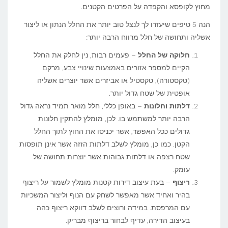
מחוץ לקופסא והקפדה על הפרטים הקטנים.
הנה 5 טיפים שיעזרו לך לנצל טוב יותר את החלל הנתון או ליצור
אשליה ותחושה של חלל מרווח הרבה יותר:
חלוקה של החלל
– פעמים רבות, נין לחלק את החלל
הקיים למספר אזורים באמצעות שינויי צבע, מרקם
(טקסטורה), טקסטיל או אביזרים אשר יוצרים אשליה
אופטית של שטח גדול יותר.
דלתות וחלונות
– באופן כללי, חלל מואר תמיד נראה גדול
הרבה יותר למשתמש בו. לכן, מומלץ להתקין חלונות
גדולים ככל האפשר, אשר יכניסו את החוץ לתוך החלל
הקטן. כמו כן, מומלץ לשלב דלתות הזזה אשר אינן תופסות
שטח רצפה או דלתות גבוהות אשר יוצרות תחושה של
עומק.
ריצוף
– בעת עיצוב דירות קטנות מומלץ לשמור על ריצוף
בהיר ואחיד אשר מאפשר לשחק עם הנוף וליצור המשכיות
עם המרפסת. במידה ורוצים לשלב דווקא ריצוף כהה
בעיצוב הדירה, עדיף לבחור בריצוף מבריק.